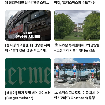
에 진입하려면 필수! '환경 스티커
마켓, ‘크리스마스의 수도’가 선사
(Umweltplakette)'의 모든 것
하는 겨울의 마법
[성시경의 먹을텐데] 신당동 시미
🏛️ 포츠담 루이넨베르크의 앙상블
베 - "올해 찾은 집 중 최고!" 셰프
– 고전미와 기술이 만나는 장소
들이 숨겨둔 고품격 일식 요리주점
[베를린] 버거 맛집 버거 마이스터
🏔️ 스위스 고속도로 '이중 과세' 논
(Burgermeister)
란? 고타드(Gotthard) 통행료
집중 분석