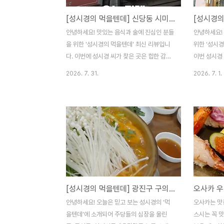
[성시경의 먹을텐데] 신당동 시미베 - "올해 찾은 집 중 최고!" 셰프들이 숨겨둔 고품격 일식 요리주점
안녕하세요! 맛있는 음식과 술에 진심인 분들
안녕하세요!
을 위한 '성시경의 먹을텐데' 최신 리뷰입니
위한 ‘성시경
다. 이번에 성시경 씨가 찾은 곳은 힙한 감성
이번 성시경
과 맛집들이 모여있는 핫플레이스, 신당동에
가득한 도시,
2026. 7. 31.
2026. 7. 1.
위치한 일식 요리주점 ‘시미베(SIMIBE)’입니
치한 노포 화
다.​유명 셰프들(박준우, 강승원, 최강록 셰프
에 이대호 선
등)이 입을 모아 극찬하고 모이는 아지트 같
탕’을 촬영하
은 곳인데요. 성시경 씨는 방송 내내 "올해 찾
글로 수많은
은 맛집 중 단연 가장 깜짝 놀란 집", "솔직한
진짜 숨은 맛
마음으로 내가 돈을 대서라도 같이 차리고 싶
“꼭 가보셔
다"며 엄청난 흥분과 찬사를 아끼지 않았습니
로 그 집입
다. 요리에 미친 두 셰프님의 내공이 느껴지
내공과 자부
는 이곳, 파트별로 생생하게 소개해 드릴게
문단별로 생생
[성시경의 먹을텐데] 광진구 구의동의 숨은 보석, ‘연지민물매운탕칼국수’ 리뷰
요!​1. 셰프들이 숨겨둔 아지트, '요리 바보' 두
들을 위해 거
셰프의 진심신당동 건물 2층에 위치한 '시미
품격​사실 
안녕하세요! 오늘은 믿고 보는 성시경의 ‘먹
오사카는 맛
베'는 단순히 흔한 이자카야라기보다는..
인드 스토리
을텐데’에 소개되어 주당들의 심장을 울린
스시는 꼭 맛