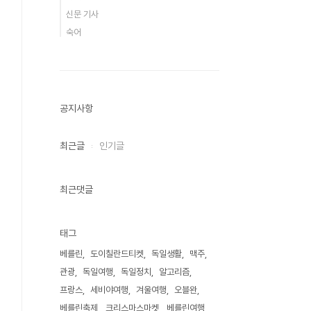
신문 기사
숙어
공지사항
최근글
인기글
최근댓글
태그
베를린
도이칠란드티켓
독일생활
맥주
관광
독일여행
독일정치
알고리즘
프랑스
세비야여행
겨울여행
오블완
베를린축제
크리스마스마켓
베를린여행