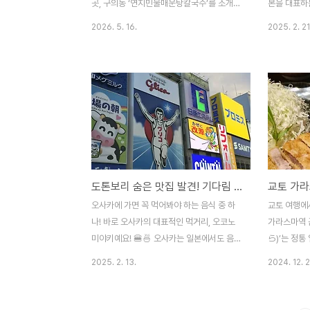
전화로 촬영.
곳, 구의동 ‘연지민물매운탕칼국수’를 소개해
본을 대표하
드리려고 합니다. 성시경 씨가 "올해 최고의
만, 오사카
2026. 5. 16.
2025. 2. 21
발견 중 하나"라며 극찬한 이곳, 어떤 매력이
현지의 분위
있는지 핵심만 쏙쏙 뽑아 정리해 드릴게요!
습니다. 이번
🍜🐟📍 위치 및 분위기위치: 서울 광진구 구
가야 한다’는
의동 (자양동 인근 보물섬 같은 곳!)분위기:
시 맛집을 
성시경 씨가 매장에 들어서자마자 손님의
방문한 곳은
90%가 50대 이상인 것을 보고 "여긴 찐이
UOSHIN 
다"라며 무한 신뢰를 보낸 곳입니다. 화려하
Doyamacho
진 않지만 세월의 내공이 느껴지는 로컬 맛집
카 시내에서 
포스예요.">🥘 성시경의 추천 메뉴 & 꿀팁1.
이었답니다.
도톤보리 숨은 맛집 발견! 기다림 없이 즐기는 오사카 오코노미야키, 톤베 🎉
메기 + 빠가 매운탕 (여기에 '참게' 추가는 필
모여 있는 
수! )성시경 씨는 메기와 빠가사리가 섞인 매
스시를 맛볼 
오사카에 가면 꼭 먹어봐야 하는 음식 중 하
교토 여행에
운탕을 주문했습니다. 여기서 가장 중요한..
선택하게 되
나! 바로 오사카의 대표적인 먹거리, 오코노
가라스마역 
..
미야키예요! 🍔🍜 오사카는 일본에서도 음식
ら)’는 정통
으로 유명한 도시인데요, 그중에서도 오코노
명한 맛집입
2025. 2. 13.
2024. 12. 2
미야키 맛집이 정말 많아서 어디를 가야 할지
게도 꾸준히
고민될 때가 많죠. 오사카에서 오코노미야키
과 부드러운 
를 안 먹고 가면 섭섭할 정도로, 오코노미야
치 및 영업