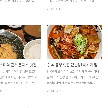
.
방문'을 ..
는 스시는 지역마다 특색이 있지
도 타코야키는 오사카를 대표하는 길거리 음
에서 즐기는 초밥은 신선한 재료와
식으로, 바삭하면서도 촉촉한 식감과 고소한
.
2025. 2. 16.
기 덕분에 더욱 특별하게 느껴졌
문어의 맛이 어우러져 많은 사람들에게 사랑
 오사카 여행에서 ‘초밥집은 꼭
받고 있습니다. 단순한 간식이 아니라 오사카
 마음으로 기대를 가득 안고 스
의 음식 문화를 상징하는 메뉴로 자리 잡았으
찾았던 순간이 떠오릅니다.​이번에
며, 이제는 일본을 넘어 세계적으로도 널리
 오사카 우메다 지역에 위치한
알려진 음식이 되었죠.독일에서도 일본 요리
초밥집이었어요. 주소는 4-16
를 즐길 수 있는 곳이 많지만, 제대로 된 타코
, Kita Ward, Osaka로, 오사
야키를 맛보려면 뒤셀도르프까지 가야 하는
쉽게 찾아갈 수 있는 초밥 맛집
번거로움이 있죠. 게다가 가격도 꽤 비싸서
 오사카 우메다는 다양한 맛집이
쉽게 먹기 어려운 편이에요. 그래서 이번 일
교토 가라스마역 근처 돈까스 맛집, 가츠쿠라(かつくら)
🍜🔥 짬뽕 맛집 끝판왕! 이비가 짬뽕에서 짬뽕, 짜장, 탕수육 제대로 즐기기 🥢
곳이지만, 이번 여행에서는 신선한
본 여행에서는 본고장에서 만드는 정통 타코
수 있다는 기대감에 UOSHIN을
야키를 제대로 맛보고 싶었어요. 오사카의 길
서 놓치지 말아야 할 맛집교토의
안녕하세요 여러분! 오늘은 제가 최근에 다녀
었어요. 오사카의 활기찬 분위기
거리에서 갓 구운 따끈한 타코야키를 즐길 생
근처에 위치한 ‘가츠쿠라(かつく
온 ‘이비가 짬뽕’을 소개해 드리려고 해요! 짬
각을 하니 기대가 더욱 커졌답니다...
 일본식 돈까스를 즐길 수 있는 유
뽕 덕후라면 한 번쯤 들어봤을 법한 이름이
니다. 관광객은 물론 현지인들에
죠? 이곳은 짬뽕뿐만 아니라 짜장면과 탕수
9.
2024. 12. 23.
 사랑받는 곳으로, 바삭한 튀김옷
육도 맛있기로 유명한 곳이에요. 가성비도 좋
고기의 조화가 일품입니다.​📍 위
고, 맛도 확실한 이비가 짬뽕의 매력을 낱낱
시간위치: 교토 가라스마역에서 도
이 공개합니다!​">​🔥 이비가 짬뽕의 시그니