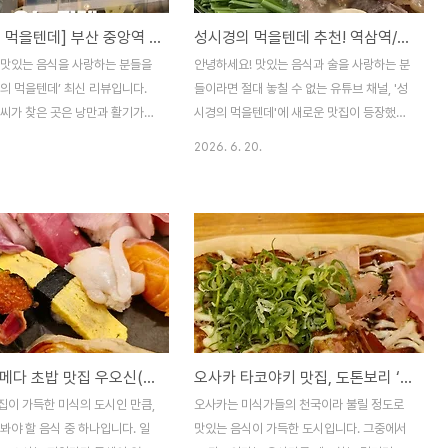
[성시경의 먹을텐데] 부산 중앙역 ‘만리향’ - 인생 간짜장과 화교 중국집 로망의 끝판왕 맛집
성시경의 먹을텐데 추천! 역삼역/선릉역 직장인들의 숨은 도가니 수육 맛집, '서울집'
 맛있는 음식을 사랑하는 분들을
안녕하세요! 맛있는 음식과 술을 사랑하는 분
의 먹을텐데’ 최신 리뷰입니다.
들이라면 절대 놓칠 수 없는 유튜브 채널, '성
 씨가 찾은 곳은 낭만과 활기가
시경의 먹을텐데'에 새로운 맛집이 등장했습
 부산 중앙동(중앙역 인근)에 위
니다. 이번에 성시경 씨가 찾은 곳은 바로 테
2026. 6. 20.
교 중국집 ‘만리향’입니다.​예전
헤란로 직장인들의 중심지인 역삼역과 선릉
수와 술을 마신 다음 날 ‘중앙곰
역 사이에 위치한 '서울집'인데요.​소주 한잔
며 쓱 지나쳤던 곳인데, 당시 댓
이 간절하게 생각나는 도가니 수육과 속이 꽉
 부산 현지인 팬분들이 “저기가
찬 만두가 매력적인 이곳, 성시경 씨의 생생
집인데 안 들켜서 다행이다”,
한 멘트와 함께 파트별로 자세히 소개해 드릴
야 한다”라며 애타게 추천했던 바
게요!​1. 평일엔 북적북적, 주말을 노려야 하는
니다. 사장님과 주방장님의 엄청난
'테헤란로의 맛집'이곳 '서울집'은 역삼역과
심이 느껴지는 이곳의 요리들을
선릉역 인근, 직장인들이 가득한 테헤란로에
하게 소개해 드릴게요!​1. 단골
위치해 있습니다. 성시경 씨는 "주중에는 테
오사카 우메다 초밥 맛집 우오신(UOSHIN) – 가성비 최고 스시 정식 후기
오사카 타코야키 맛집, 도톤보리 ‘앗치치’에서 맥주와 함께!
절하려 했던, 뚝심 있는 노포의
헤란로 특성상 정신이 하나도 없을 정도로 바
이곳은 촬영 허가를 받기까지 비하
쁘지만, 주말에는 오히려 사람이 없다"며, 여
집이 가득한 미식의 도시인 만큼,
오사카는 미식가들의 천국이라 불릴 정도로
가 있었습니다. 성시경 씨가 처음
유롭게 이 집의 진수를 느끼고 싶다면 '주말
봐야 할 음식 중 하나입니다. 일
맛있는 음식이 가득한 도시입니다. 그중에서