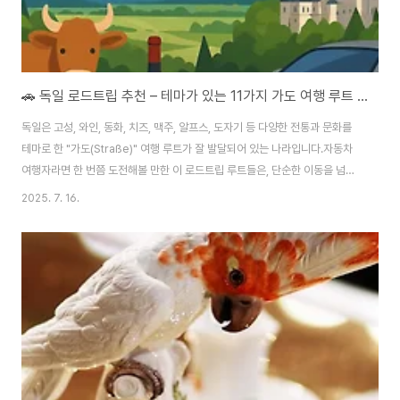
🚗 독일 로드트립 추천 – 테마가 있는 11가지 가도 여행 루트 총정리
독일은 고성, 와인, 동화, 치즈, 맥주, 알프스, 도자기 등 다양한 전통과 문화를
테마로 한 "가도(Straße)" 여행 루트가 잘 발달되어 있는 나라입니다.​자동차
여행자라면 한 번쯤 도전해볼 만한 이 로드트립 루트들은, 단순한 이동을 넘어
역사, 미식, 자연, 건축, 문화를 모두 담고 있습니다.​이번 포스팅에서는 독일에
2025. 7. 16.
서 꼭 한 번 달려봐야 할 테마 가도 11선을 소개합니다.🌹 1. 로맨틱 가도
(Romantische Straße)구간: 뷔르츠부르크 → 퓌센길이: 약 400km특징:
중세 마을, 고성, 알프스 절경하이라이트: 로텐부르크, 노이슈반슈타인 성추천
시기: 봄~가을https://blog.naver.com/travelneya/223896338408
독일의 낭만을 달리다 – 로맨틱 가도(Ro..