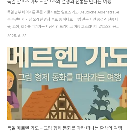
독일 알프스 가도 – 알프스의 절경과 전통을 만나는 여행
독일 남부 바이에른 주를 가로지르는 알프스 가도(Deutsche Alpenstraße)
는 독일에서 가장 오래된 관광 루트 중 하나로, 그림 같은 자연 풍경과 전통 마
을, 고성, 호수를 따라가는 환상적인 드라이브 여행 코스입니다.​알프스의 웅장
한 산맥과 목가적인 풍경을 만끽하며 독일의 진정한 자연과 문화를 경험할 수
2025. 6. 23.
있는 루트입니다.알프스 가도란?​알프스 가도(Deutsche Alpenstraße)는
보덴호의 린다우(Lindau)에서 시작해 베르히테스가덴(Berchtesgaden)까
지 이어지는 약 450km의 테마 루트입니다.​이 길을 따라 드라이브하거나 자
전거, 오토바이 투어를 즐기며, 알프스의 산맥, 푸른 호수, 고즈넉한 전통 마을,
바이에른의 고성을 만나볼 수 있습니다.🗺 공식 홈페이지: https..
독일 메르헨 가도 – 그림 형제 동화를 따라 떠나는 환상의 여행