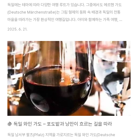
독일에는 테마에 따라 다양한 여행 루트가 있습니다. 그중에서도 메르헨 가도
(Deutsche Märchenstraße)는 그림 형제의 동화 속 배경과 독일의 전통
마을을 따라가는 가장 환상적인 여행길입니다. 아이와 함께하는 가족 여행, 동
화를 사랑하는 여행자, 독일의 전통 문화를 느끼고 싶은 분들에게 강력 추천되
2025. 6. 21.
는 코스입니다. 메르헨 가도란?​메르헨 가도(Deutsche Märchenstraße)는
그림 형제의 삶과 동화 속 배경을 따라가는 테마 루트로, 하나우(Hanau)에서
시작해 브레멘(Bremen)까지 약 600km를 달립니다.​동화 ‘헨젤과 그레텔’,
‘브레멘 음악대’, ‘라푼젤’, ‘백설공주’ 등의 무대가 된 마을과 숲, 성이 길을 따라
펼쳐집니다.🗺 공식 홈페이지: https://www.d..
🍇 독일 와인 가도 – 포도밭과 낭만이 흐르는 길을 따라
독일 남서부 팔츠(Pfalz) 지역을 가로지르는 독일 와인 가도(Deutsche