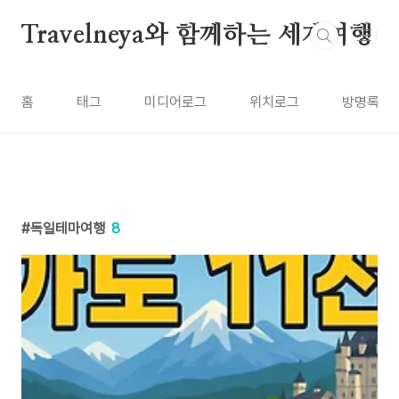
본문 바로가기
Travelneya와 함께하는 세계여행
홈
태그
미디어로그
위치로그
방명록
독일테마여행
8