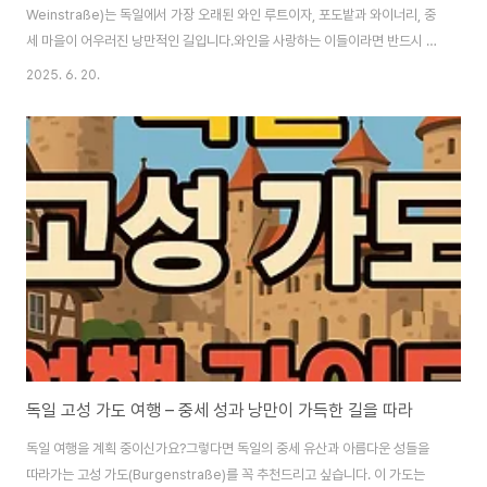
Weinstraße)는 독일에서 가장 오래된 와인 루트이자, 포도밭과 와이너리, 중
세 마을이 어우러진 낭만적인 길입니다.​와인을 사랑하는 이들이라면 반드시 한
번쯤은 달려보고 싶은 루트로, 풍경과 미각을 모두 만족시켜주는 여행 코스입
2025. 6. 20.
니다.독일 와인 가도란?​독일 와인 가도는 1935년 개설된 독일 최초의 와인 테
마 도로로, 남쪽 국경의 슈바이겐(Schweigen-Rechtenbach)에서 시작해
보켄하임(Bockenheim)까지 약 85km에 걸쳐 펼쳐집니다.​길을 따라 포도
밭, 와이너리, 와인 마을, 그리고 와인 축제가 이어지며, 독일 와인의 중심지인
팔츠 지역의 진수를 보여줍니다.​🗺 공식 홈페이지: https://ww..
독일 고성 가도 여행 – 중세 성과 낭만이 가득한 길을 따라
독일 여행을 계획 중이신가요?​그렇다면 독일의 중세 유산과 아름다운 성들을
따라가는 고성 가도(Burgenstraße)를 꼭 추천드리고 싶습니다. 이 가도는