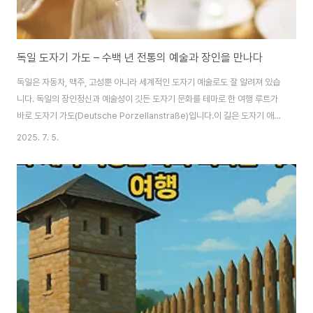
독일 도자기 가도 – 수백 년 전통의 예술과 장인을 만나다
독일은 자동차, 맥주, 고성뿐 아니라 세계적인 도자기 예술로도 잘 알려져 있습
니다. 독일의 장인정신과 예술성이 깃든 도자기 문화를 테마로 한 여행 루트가
바로 도자기 가도(Deutsche Porzellanstraße)입니다.​이 길은 도자기 애호
가, 공예와 예술에 관심 있는 여행자, 그리고 수공예품을 사랑하는 분들에게 잊
2025. 7. 5.
지 못할 경험을 선사합니다.​도자기 가도란?​독일 도자기 가도(Deutsche
Porzellanstraße)는 바이에른 북부와 튀링겐 주를 중심으로 형성된 루트로,
독일 도자기 역사의 중심지들을 연결합니다.​마이센(Meißen), 젤브(Selb), 플
라우엔(Plauen) 등 세계적인 도자기 브랜드와 공방, 박물관, 도자기 마을을 방
문하며 300여 년의 도자기 역사를 따라가는 여행입니다.?..