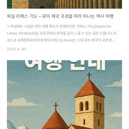
독일 리메스 가도 – 로마 제국 국경을 따라 떠나는 역사 여행
">독일에는 수많은 테마 여행 루트가 존재하지만, 리메스 가도(Deutsche
Limes-Straße)만큼 고대 로마의 흔적을 깊이 느낄 수 있는 길은 드뭅니다.​유
네스코 세계문화유산에 등재된 리메스(Limes)는 고대 로마 제국의 국경 방어
선으로, 독일 중서부를 가로지르며 지금도 수많은 성채, 탑, 박물관, 유적지로
2025. 6. 30.
그 역사를 전하고 있습니다. 리메스 가도란?리메스 가도(Deutsche Limes-
Straße)는 약 550km에 달하는 길로, 라인 강 근처의 라인브로일
(Rheinbrohl)에서 시작해 다뉴브 강의 레겐스부르크(Regensburg)까지 이
어집니다.​길을 따라 로마 시대의 성채, 주둔지, 망루, 목책, 박물관 등을 만나볼
수 있어, 고대 로마와 독일 초기 역사를 온몸으로 느끼는 여행이 가능..