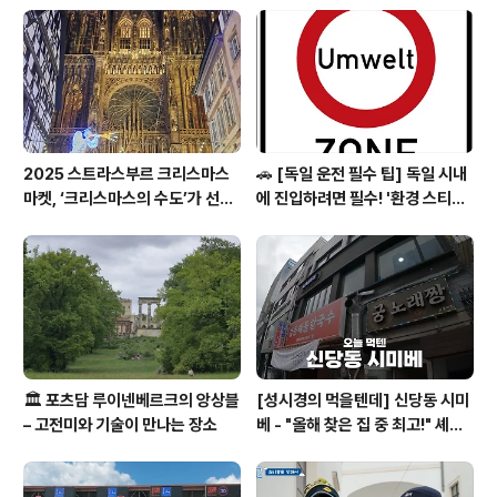
어도 괜찮아요, '즉흥성'의 자유 미리 몇 달 전부터 골머리
앓으며 예약할 필요 없습니다. 이번 주말에 "다음 주에 어
디 좀 가볼까?" 하고 가볍게 검색해 보세요. 햇살 가득..
2025 스트라스부르 크리스마스
🚗 [독일 운전 필수 팁] 독일 시내
마켓, ‘크리스마스의 수도’가 선사
에 진입하려면 필수! '환경 스티커
하는 겨울의 마법
(Umweltplakette)'의 모든 것
🏛️ 포츠담 루이넨베르크의 앙상블
[성시경의 먹을텐데] 신당동 시미
– 고전미와 기술이 만나는 장소
베 - "올해 찾은 집 중 최고!" 셰프
들이 숨겨둔 고품격 일식 요리주점