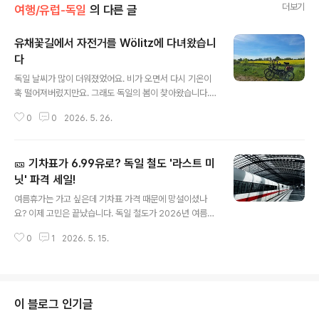
더보기
여행/유럽-독일
의 다른 글
유채꽃길에서 자전거를 Wölitz에 다녀왔습니
다
글 내용
독일 날씨가 많이 더워졌었어요. 비가 오면서 다시 기온이
훅 떨어져버렸지만요. 그래도 독일의 봄이 찾아왔습니다.
벚꽃도 피었고 이제 유채꽃이 피었지요. 유채는 독일에서
0
0
2026. 5. 26.
식용유로 많이 쓰입니다. 그래서 유채를 키우는 농장이 많
이 있지요. 그 덕분에 이맘때쯤이면 유채꽃의 노란 물결이
장관을 이루기도 합니다.주말에 날씨도 너무 좋고 집에만
🎫 기차표가 6.99유로? 독일 철도 '라스트 미
있을 수 없어서 교외로 나왔어요. 바로 뵐리츠(Wölitz)입
니다. 이 곳에는 유네스코세계문화유산에 등재되어 있는
닛' 파격 세일!
글 내용
공원도 있지요. 이 공원에 대한 자세한 내용은 제 블로그의
여름휴가는 가고 싶은데 기차표 가격 때문에 망설이셨나
다른 글에서 찾아보실 수 있어요.https://blog.naver.co
요? 이제 고민은 끝났습니다. 독일 철도가 2026년 여름을
m/travelneya/223852873601 독일 작센안할트의 숨
맞아 매주 주말마다 다음 주 티켓을 파격가에 푸는 이벤트
은 보석, Wörlitz — 유네스코 세계문화유산 공원과 아름
0
1
2026. 5. 15.
를 시작합니다."> 📅 핵심 요약: 언제, 어떻게 예약하나요?
다운 ..
가장 중요한 건 '타이밍'입니다. 이 티켓은 아무 때나 살 수
있는 게 아니거든요!판매 시작: 2026년 5월 9일(토)부터
여름 내내예약 가능 시간: 매주 토요일과 일요일대상 열차:
예약을 진행하는 주말의 '다음 주' 운행 열차시작 가격: 단
이 블로그 인기글
돈 6.99유로부터!​​✨ 이번 혜택의 3가지 포인트1. 계획 없