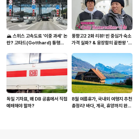
🏔️ 스위스 고속도로 '이중 과세' 논
풍향고2 2화 리뷰! 빈 중심가 숙소
란? 고타드(Gotthard) 통행료
가격 실화? & 웅장함의 끝판왕 '슈
집중 분석
테판 대성당' 투어
독일 기차표, 왜 DB 공홈에서 직접
8월 여름휴가, 국내외 여행지 추천
예매해야 할까?
총정리! 바다, 계곡, 휴양까지 완벽
가이드
의안내