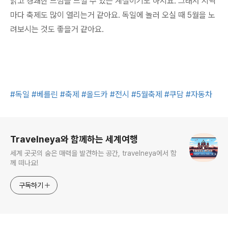
밝고 경쾌한 느낌을 느낄 수 있는 계절이기도 하지요. 그래서 지역
마다 축제도 많이 열리는거 같아요. 독일에 놀러 오실 때 5월을 노
려보시는 것도 좋을거 같아요.
#독일
#베를린
#축제
#올드카
#전시
#5월축제
#쿠담
#자동차
로그 정보
Travelneya와 함께하는 세계여행
세계 곳곳의 숨은 매력을 발견하는 공간, travelneya에서 함
께 떠나요!
구독하기