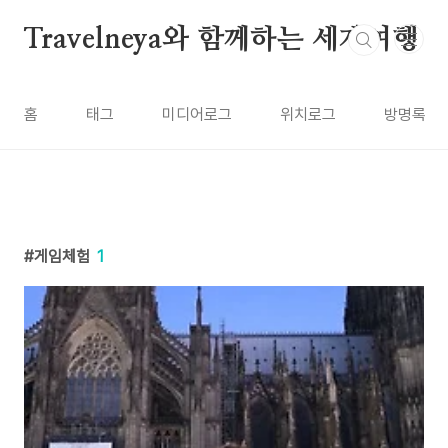
본문 바로가기
Travelneya와 함께하는 세계여행
홈
태그
미디어로그
위치로그
방명록
게임체험
1