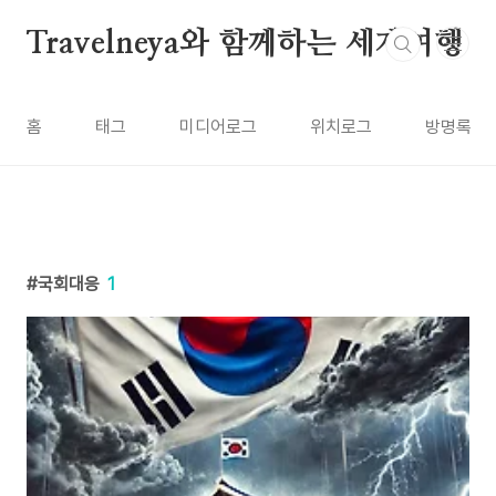
본문 바로가기
Travelneya와 함께하는 세계여행
홈
태그
미디어로그
위치로그
방명록
국회대응
1