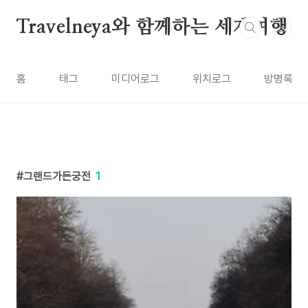
본문 바로가기
Travelneya와 함께하는 세계여행
홈
태그
미디어로그
위치로그
방명록
그랜드가든궁전
1