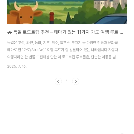
🚗 독일 로드트립 추천 – 테마가 있는 11가지 가도 여행 루트 총정리
독일은 고성, 와인, 동화, 치즈, 맥주, 알프스, 도자기 등 다양한 전통과 문화를
테마로 한 "가도(Straße)" 여행 루트가 잘 발달되어 있는 나라입니다.​자동차
여행자라면 한 번쯤 도전해볼 만한 이 로드트립 루트들은, 단순한 이동을 넘어
역사, 미식, 자연, 건축, 문화를 모두 담고 있습니다.​이번 포스팅에서는 독일에
2025. 7. 16.
서 꼭 한 번 달려봐야 할 테마 가도 11선을 소개합니다.🌹 1. 로맨틱 가도
(Romantische Straße)구간: 뷔르츠부르크 → 퓌센길이: 약 400km특징:
1
중세 마을, 고성, 알프스 절경하이라이트: 로텐부르크, 노이슈반슈타인 성추천
시기: 봄~가을https://blog.naver.com/travelneya/223896338408
독일의 낭만을 달리다 – 로맨틱 가도(Ro..