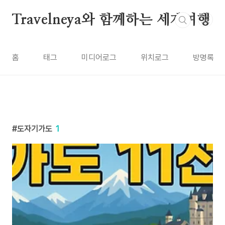
본문 바로가기
Travelneya와 함께하는 세계여행
홈
태그
미디어로그
위치로그
방명록
도자기가도
1