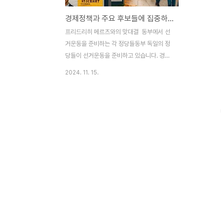
경제정책과 주요 후보들에 집중하는 연합당과 반 메르츠 캠페인
프리드리히 메르츠와의 맞대결 동부에서 선
거운동을 준비하는 각 정당들동부 독일의 정
당들이 선거운동을 준비하고 있습니다. 경제
와 우크라이나 정책 외에도 한 후보가 주목받
2024. 11. 15.
고 있는데, 바로 프리드리히 메르츠입니다.
그리고 여전히 주목받는 또 하나의 정당은
AfD(독일을 위한 대안당)입니다. 경제정책을
중심에 둔 연합당의 선거 전략연합당(기독민
주연합과 기독사회연합)은 경제정책에 대한
국민투표로 이번 조기 총선을 활용하려 합니
다. 이는 동독에서도 설득력을 가질 것으로
보고 있습니다. 세프 뮐러 연합당 부대표는
동독에서는 중산층의 경제적 불안감이 심각
하다고 타게스샤우에 밝혔습니다. 동독의 중
소기업들은 서독에 비해 여력이 적고, 최근
여러 산업체가 단축 근무나 인원 감축을 시도