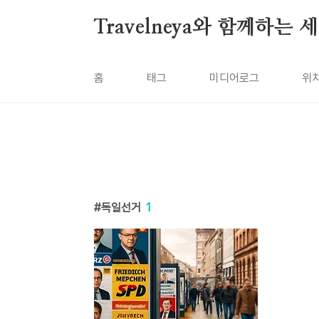
본문 바로가기
Travelneya와 함께하는
홈
태그
미디어로그
위
독일선거
1