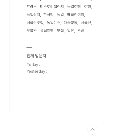
프랑스
티스토리챌린지
독일여행
여행
독일정치
한식당
독일
베를린여행
베를린맛집
독일뉴스
대중교통
베를린
오블완
유럽여행
맛집
일본
관광
전체 방문자
Today :
Yesterday :