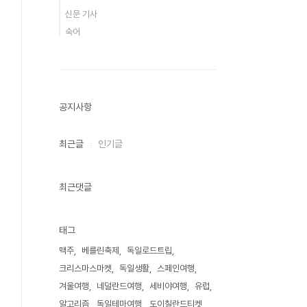
신문 기사
숙어
공지사항
최근글
인기글
최근댓글
태그
맥주
베를린축제
독일로드트립
크리스마스마켓
독일생활
스페인여행
겨울여행
네덜란드여행
세비야여행
유럽
알고리즘
독일테마여행
도이칠란드티켓