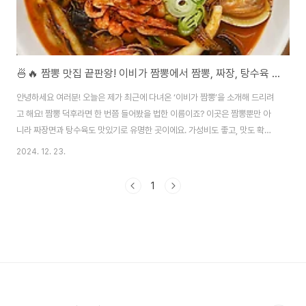
🍜🔥 짬뽕 맛집 끝판왕! 이비가 짬뽕에서 짬뽕, 짜장, 탕수육 제대로 즐기기 🥢
안녕하세요 여러분! 오늘은 제가 최근에 다녀온 ‘이비가 짬뽕’을 소개해 드리려
고 해요! 짬뽕 덕후라면 한 번쯤 들어봤을 법한 이름이죠? 이곳은 짬뽕뿐만 아
니라 짜장면과 탕수육도 맛있기로 유명한 곳이에요. 가성비도 좋고, 맛도 확실
한 이비가 짬뽕의 매력을 낱낱이 공개합니다!​">​🔥 이비가 짬뽕의 시그니처, 불
2024. 12. 23.
맛 가득 짬뽕이비가 짬뽕의 대표 메뉴는 단연 짬뽕이에요. 국물에서 느껴지는
불맛이 기가 막히고, 해산물이 듬뿍 들어가 있어요. 첫 숟가락을 떠서 맛보면 깊
1
고 진한 국물의 풍미가 느껴지고, 먹을수록 속이 확 풀리는 느낌! 백짬뽕, 로제
짬뽕 등의 메뉴도 있어 매운 걸 잘 못 드시는 분들도 부담 없이 즐길 수 있답니
다. 🍲📍 추천 포인트:신선한 해산물과 푸짐한 야채진하고 깊은 국물의 불맛다
양한 짬뽕..