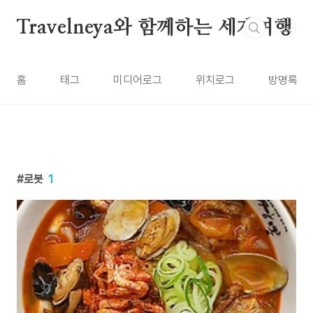
본문 바로가기
Travelneya와 함께하는 세계여행
홈
태그
미디어로그
위치로그
방명록
로봇
1