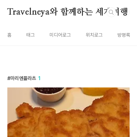
본문 바로가기
Travelneya와 함께하는 세계여행
홈
태그
미디어로그
위치로그
방명록
마리엔플라츠
1