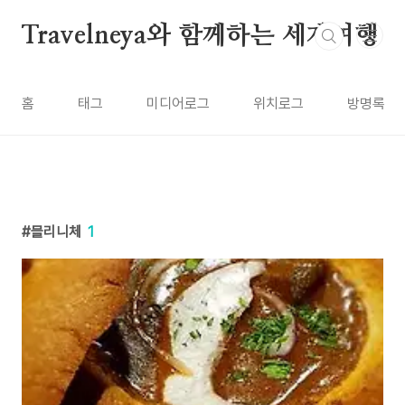
본문 바로가기
Travelneya와 함께하는 세계여행
홈
태그
미디어로그
위치로그
방명록
믈리니체
1