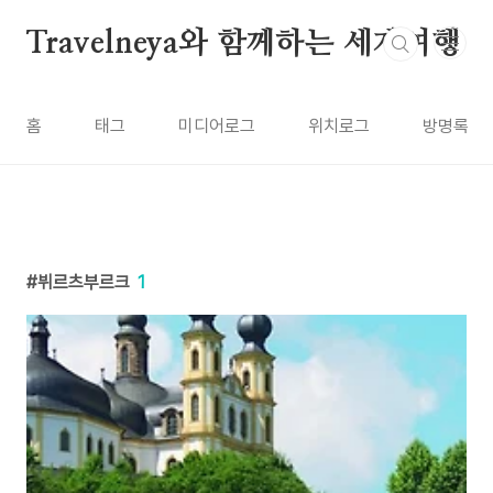
본문 바로가기
Travelneya와 함께하는 세계여행
홈
태그
미디어로그
위치로그
방명록
뷔르츠부르크
1