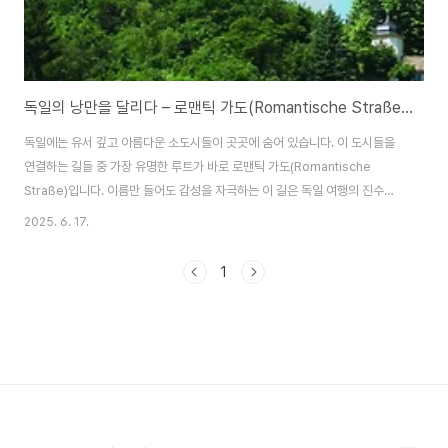
독일의 낭만을 달리다 – 로맨틱 가도(Romantische Straße) 완벽 안내
독일에는 유서 깊고 아름다운 소도시들이 곳곳에 숨어 있습니다. 이 도시들을
연결하는 길들 중 가장 유명한 루트가 바로 로맨틱 가도(Romantische
Straße)입니다. 이름만 들어도 감성을 자극하는 이 길은 독일 여행의 진수를
보여주는 대표적인 관광 루트로, 많은 여행자들에게 평생 잊지 못할 추억을 선
2025. 6. 17.
사합니다. 로맨틱 가도란?​로맨틱 가도(Romantische Straße)는 독일 남부
바이에른주와 바덴뷔르템베르크주를 따라 이어지는 약 400km의 관광 루트
1
입니다. 뷔르츠부르크(Würzburg)에서 시작해 퓌센(Füssen)까지 이어지며,
중세의 흔적이 고스란히 남아 있는 소도시들, 그림 같은 풍경, 고성(古城), 포
도밭과 알프스의 절경을 감상할 수 있는 길입니다.​이 길을 따라가다 보면 독일
의 낭..