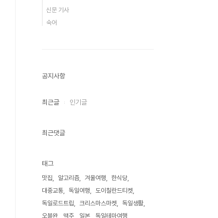
신문 기사
숙어
공지사항
최근글
인기글
최근댓글
태그
맛집
알고리즘
겨울여행
한식당
대중교통
독일여행
도이칠란드티켓
독일로드트립
크리스마스마켓
독일생활
오블완
맥주
일본
독일테마여행