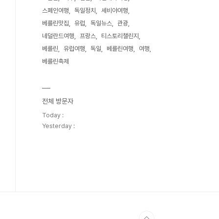
스페인여행
독일정치
세비야여행
베를린맛집
유럽
독일뉴스
관광
네덜란드여행
프랑스
티스토리챌린지
베를린
유럽여행
독일
베를린여행
여행
베를린축제
전체 방문자
Today :
Yesterday :