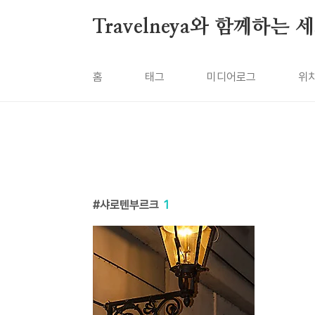
본문 바로가기
Travelneya와 함께하는
홈
태그
미디어로그
위
샤로텐부르크
1