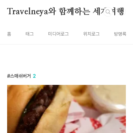
본문 바로가기
Travelneya와 함께하는 세계여행
홈
태그
미디어로그
위치로그
방명록
스매쉬버거
2