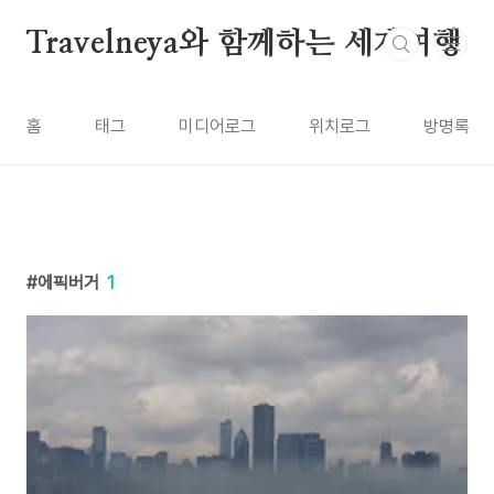
본문 바로가기
Travelneya와 함께하는 세계여행
홈
태그
미디어로그
위치로그
방명록
에픽버거
1