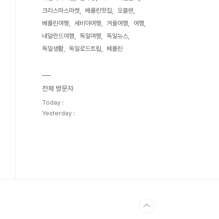
크리스마스마켓
베를린맛집
오블완
베를린여행
세비야여행
겨울여행
여행
네덜란드여행
독일여행
독일뉴스
독일생활
독일로드트립
베를린
전체 방문자
Today :
Yesterday :