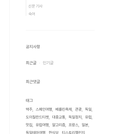
신문 기사
숙어
공지사항
최근글
인기글
최근댓글
태그
맥주
스페인여행
베를린축제
관광
독일
도이칠란드티켓
대중교통
독일정치
유럽
맛집
유럽여행
알고리즘
프랑스
일본
독일테마여행
한식당
티스토리챌린지