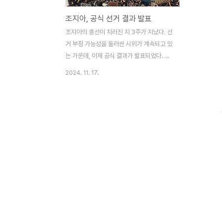
조지아, 공식 선거 결과 발표
조지아의 총선이 치러진 지 3주가 지났다. 선
거 부정 가능성을 둘러싼 시위가 계속되고 있
는 가운데, 이제 공식 결과가 발표되었다. 그
러나 이 결과는 국민의 감정을 진정시키지 못
2024. 11. 17.
할 것으로 보인다. 논란이 많았던 조지아 총
선에서 선거관리위원회는 모든 투표가 집계
된 후 여당의 승리를 공식적으로 확인했다.
공식 최종 결과에 따르면 여당인 조지아의 꿈
은 53.93%의 득표율을 기록하며, 의회 150
석 중 89석을 차지했다. 반면, 4개 야당 연합
은 37.79%의 득표율을 기록했다. 10월 26
일에 치러진 총선은 부정 의혹으로 얼룩졌다.
친유럽 성향의 야당은 억만장자 비드지나 이
바니슈빌리의 정당이 자신들의 선거 승리를
"빼앗았다"고 비난했다. 이 연합은 의회 150
석 중 61석을 차지했으나, 이미 의석을 포기