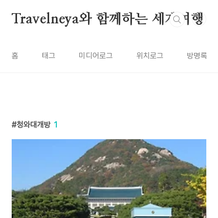
본문 바로가기
Travelneya와 함께하는 세계여행
홈
태그
미디어로그
위치로그
방명록
청와대개방
1