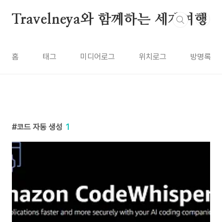
본문 바로가기
Travelneya와 함께하는 세계여행
홈
태그
미디어로그
위치로그
방명록
코드 자동 생성
1