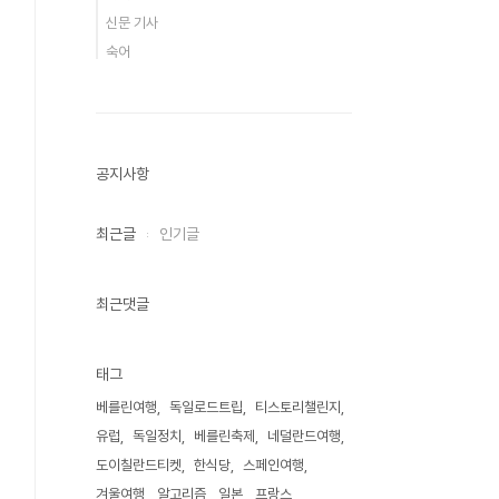
신문 기사
숙어
공지사항
최근글
인기글
최근댓글
태그
베를린여행
독일로드트립
티스토리챌린지
유럽
독일정치
베를린축제
네덜란드여행
도이칠란드티켓
한식당
스페인여행
겨울여행
알고리즘
일본
프랑스