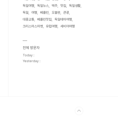
독일여행
독일뉴스
맥주
맛집
독일생활
독일
여행
베를린
오블완
관광
대중교통
베를린맛집
독일테마여행
크리스마스마켓
유럽여행
세비야여행
전체 방문자
Today :
Yesterday :