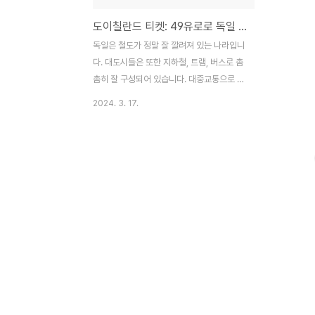
도이칠란드 티켓: 49유로로 독일 여행하기
독일은 철도가 정말 잘 깔려져 있는 나라입니
다. 대도시들은 또한 지하철, 트램, 버스로 촘
촘히 잘 구성되어 있습니다. 대중교통으로 여
행하기 좋은 나라이지요. COVID-19 의 규
2024. 3. 17.
제가 끝나가고 독일 내수 경제를 위해서 또한
환경보호를 위해서 독일은 대중교통 활성화
를 위해 정책을 내놓습니다. 2022년 여름에
독일 정부는 9유로 티켓이라는 파격적인 프
로모션을 실행했습니다. 한 달 동안 9유로라
는 가격으로 독일 전역의 대중 교통을 이용할
수 있는 것입니다(단, ICE나 IC같은 장거리
기차 노선은 제외). 목적은 대중 교통의 사용
을 장려하여 환경 보호에 기여하고, 생활비
부담을 줄이는 것이었습니다. 9유로 티켓은
단 3개월 동안만 한시적으로 운영되었지만
폭발적인 인기를 얻으며 주말에는 사람이 너