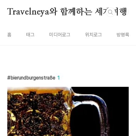
본문 바로가기
Travelneya와 함께하는 세계여행
홈
태그
미디어로그
위치로그
방명록
bierundburgenstraße
1