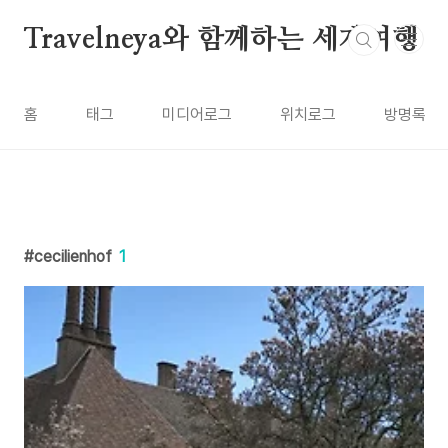
본문 바로가기
Travelneya와 함께하는 세계여행
홈
태그
미디어로그
위치로그
방명록
cecilienhof
1