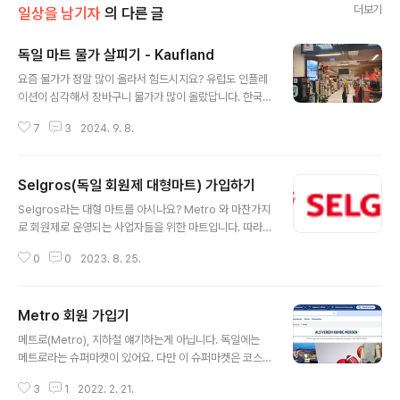
더보기
일상을 남기자
의 다른 글
독일 마트 물가 살피기 - Kaufland
글 내용
요즘 물가가 정말 많이 올라서 힘드시지요? 유럽도 인플레
이션이 심각해서 장바구니 물가가 많이 올랐답니다. 한국
의 마트 물가와 직접적으로 비교하긴 어렵지만 그래도 전
7
3
2024. 9. 8.
체적으로 보자면 한국보단 마트 물가가 저렴하게 느껴집니
다. 물론 완제품으로 나오는 가공식품들만 구매한다면 그
리 저렴하게 느껴지진 않습니다만 그래도 직접 요리를 하
Selgros(독일 회원제 대형마트) 가입하기
게 되면 상당히 저렴하게 장을 볼 수가 있습니다.​독일은 이
글 내용
마트나 홈플러스, 롯데마트만큼의 대형마트가 없습니다.
Selgros라는 대형 마트를 아시나요? Metro 와 마찬가지
그나마 카우프란트(Kaufland)나 에데카(Edeka) 등이 그
로 회원제로 운영되는 사업자들을 위한 마트입니다. 따라
래도 좀 큰 규모를 가진 마트들입니다. 그중에서 오늘은 제
서 가입할 때 Metro 와 마찬가지로 사업자 등록증등이 서
가 자주 가는 카우프란트 제품들을 살펴보려 합니다.지점
0
0
2023. 8. 25.
류를 요구합니다. 하지만!! 일반 개인도 가입할 수 있는 길
마다 조금씩 구성이 다르고 규모도 차이가 나긴 하지만 대
이 있습니다. 이전 Metro를 가입했던 방법과 같은 'nicht
체적으로 레이아웃은 비슷하게 구성이 됩니다. ..
eingetragener Verein' 을 이용하면 가입을 할 수 있습
Metro 회원 가입기
니다. 해당 협회 설립 방법은 이전 글을 참고해 주세요(htt
글 내용
ps://neyanara.tistory.com/164) Metro 의 경우 홈페
메트로(Metro), 지하철 얘기하는게 아닙니다. 독일에는
이지에 명시적으로 'nicht eingetragener Verein'도 가
메트로라는 슈퍼마켓이 있어요. 다만 이 슈퍼마켓은 코스
입할 수 있다고 되어 있으나 Selgros는 해당 사항을 홈페
트코처럼 회원만 입장 가능하고 구매를 할 수 있습니다. 이
이지에서 찾아볼 수 없었습니다. 따라서 안되는구나 생각
3
1
2022. 2. 21.
슈퍼마켓은 사업자들을 위한 마켓이여서 회원들은 부가세