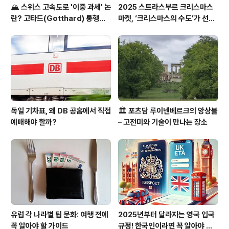
🏔️ 스위스 고속도로 '이중 과세' 논
2025 스트라스부르 크리스마스
란? 고타드(Gotthard) 통행료
마켓, ‘크리스마스의 수도’가 선사
집중 분석
하는 겨울의 마법
독일 기차표, 왜 DB 공홈에서 직접
🏛️ 포츠담 루이넨베르크의 앙상블
예매해야 할까?
– 고전미와 기술이 만나는 장소
유럽 각 나라별 팁 문화: 여행 전에
2025년부터 달라지는 영국 입국
꼭 알아야 할 가이드
규정! 한국인이라면 꼭 알아야 할