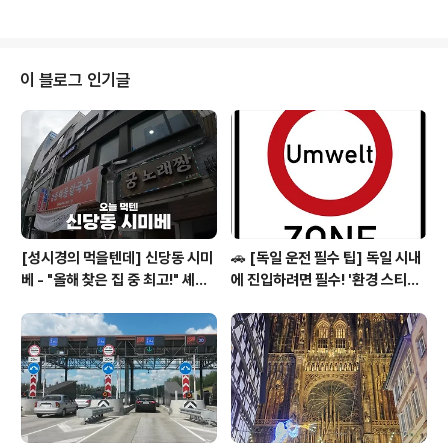
했었는데 그래도..
가 포함되지 않은 가격으로 구매가 가능한 것이 특징입니
다. 부가세는 소비자에게 최종 판매를 하는 판매자가 납부
를 하기 때문이죠. 메트로는 기본적으로 사업자들을 위한
마켓이므로 회원 가입 조건이 까다롭습니다. 필요한 서류
이 블로그 인기글
중 Gewerbenausweis, 즉 자신이 사업자임을 증명하
는 서류가 필요합니다. 사업자의 기준은 다음과 같습니다.
GmbH, UG, AG, oHG, e.K. 등 등록된 업체 eG (eing
etragene Genossenschaft): 등록된 협동조합 프리랜
서 e.V..
[성시경의 먹을텐데] 신당동 시미
🚗 [독일 운전 필수 팁] 독일 시내
베 - "올해 찾은 집 중 최고!" 셰프
에 진입하려면 필수! '환경 스티커
들이 숨겨둔 고품격 일식 요리주점
(Umweltplakette)'의 모든 것