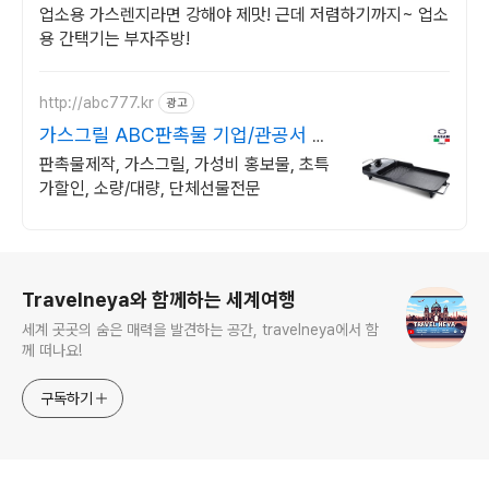
업소용 가스렌지라면 강해야 제맛! 근데 저렴하기까지~ 업소
용 간택기는 부자주방!
http://abc777.kr
광고
가스그릴 ABC판촉물 기업/관공서 후
결제
판촉물제작, 가스그릴, 가성비 홍보물, 초특
가할인, 소량/대량, 단체선물전문
로그 정보
Travelneya와 함께하는 세계여행
세계 곳곳의 숨은 매력을 발견하는 공간, travelneya에서 함
께 떠나요!
구독하기