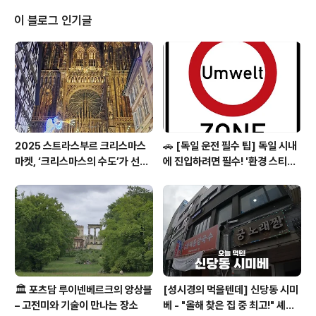
o execute job goes here // ... } void jobCompleted() { synchroniz
ed(..
이 블로그 인기글
2025 스트라스부르 크리스마스
🚗 [독일 운전 필수 팁] 독일 시내
마켓, ‘크리스마스의 수도’가 선사
에 진입하려면 필수! '환경 스티커
하는 겨울의 마법
(Umweltplakette)'의 모든 것
🏛️ 포츠담 루이넨베르크의 앙상블
[성시경의 먹을텐데] 신당동 시미
– 고전미와 기술이 만나는 장소
베 - "올해 찾은 집 중 최고!" 셰프