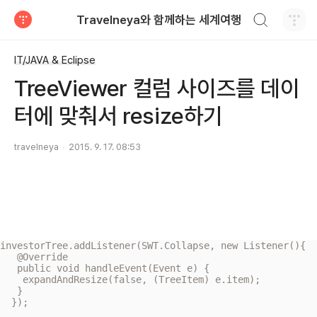
검색하기
Travelneya와 함께하는 세계여행
티스토리
IT/JAVA & Eclipse
TreeViewer 컬럼 사이즈를 데이
터에 맞춰서 resize하기
travelneya
2015. 9. 17. 08:53
investorTree.addListener(SWT.Collapse, new Listener(){

   @Override

   public void handleEvent(Event e) {

    expandAndResize(false, (TreeItem) e.item);

   }

  });
