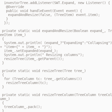
  investorTree.addListener(SWT.Expand, new Listener() {

   @Override

   public void handleEvent(Event event) {

    expandAndResize(false, (TreeItem) event.item);

   }

  });

 private static void expandAndResize(Boolean expand_, Tr
eeItem item_)

 {

  System.out.println( (expand_?"Expanding":"Collapsing") 
+ "item={" + item_ + "}");

  item_.setExpanded(expand_);

  System.out.println(" Resizing columns");

  resizeTree(item_.getParent());

 }

 private static void resizeTree(Tree tree_)

 {

  for (TreeColumn tc: tree_.getColumns())

   resizeTreeColumn(tc);

 }

 private static void resizeTreeColumn(TreeColumn treeCol
umn_)

 {

  treeColumn_.pack();  

 }