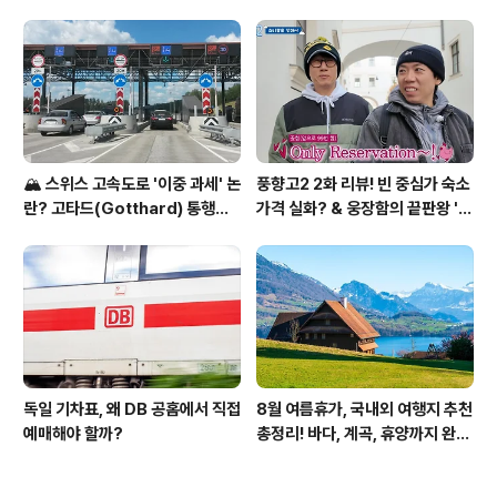
들이 숨겨둔 고품격 일식 요리주점
🏔️ 스위스 고속도로 '이중 과세' 논
풍향고2 2화 리뷰! 빈 중심가 숙소
란? 고타드(Gotthard) 통행료
가격 실화? & 웅장함의 끝판왕 '슈
집중 분석
테판 대성당' 투어
독일 기차표, 왜 DB 공홈에서 직접
8월 여름휴가, 국내외 여행지 추천
예매해야 할까?
총정리! 바다, 계곡, 휴양까지 완벽
가이드