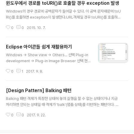
윈도우에서 경로를 toURI()로 호출할 경우 exception 발생
글 내용
Windows의 경우 경로에 공백문자가 들어갈 수 있다. 이 공백 문자때문에 toU
RI()를 호출하면 exception이 발생한다.URL객체일 경우 toURI()를 호출하지
말고 getPath()를 호출해서 File객체로 만든 다음에 File객체의 경로를 가져오
0
0
2015. 10. 7.
도록 한다.
Eclipse 아이콘들 쉽게 재활용하기
글 내용
Windows -> Show view -> Others... 선택 Plug-in
development -> Plug-in Image Browser 선택 현
재 이클립스의 플러그인들 중에서 이미지를 찾아서 보여주
0
1
2017. 9. 8.
거나 타겟 플랫폼의 플러그인들을 검색해서 이미지들을 가
져와서 보여준다. 재사용법: extentions에서 사용하는
법: 해당 아이콘을 선택하면 밑에 Reference 부분을 복
[Design Pattern] Balking 패턴
사해서 icon 패스에 바로 붙여넣기해서 사용한다. 코드에
글 내용
서 사용법 Reference를 보면 플러그인의 id와 플러그인
Balking 패턴 객체가 특정한 상태에 놓여 실행을 할 수 없는 상태이거나 지금
안에서의 이미지 path정보가 담겨있다. 이것을 이용해서 I
처리하면 안되는 상태일 때 객체가 'balk'(멈춤 상태)를 리턴하는 패턴이다. 예
mage를 만들어 사용한다. 예) Reference: platform:/
를 들어, 자바에서 ZIP파일이 열려있지 않은 상태에서 내용을 가져오려고 get
plugin/org.eclipse.pde.ui/icons/elcl16/packa..
0
0
2017. 9. 22.
()을 호출하면 객체는 'balk'를 요청한다. public class Example { private
boolean jobInProgress = false; public void job() { synchronized(t
his) { if (jobInProgress) { return; } jobInProgress = true; } // Code t