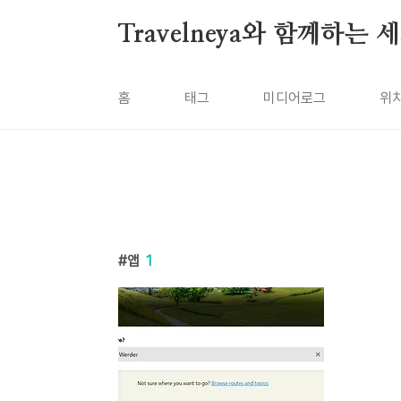
본문 바로가기
Travelneya와 함께하는
홈
태그
미디어로그
위
앱
1