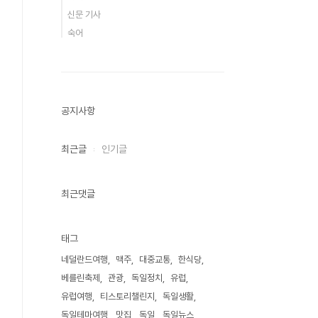
신문 기사
숙어
공지사항
최근글
인기글
최근댓글
태그
네덜란드여행
맥주
대중교통
한식당
베를린축제
관광
독일정치
유럽
유럽여행
티스토리챌린지
독일생활
독일테마여행
맛집
독일
독일뉴스