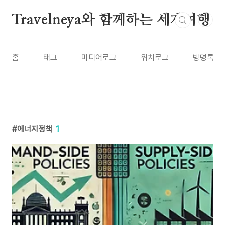
본문 바로가기
Travelneya와 함께하는 세계여행
홈
태그
미디어로그
위치로그
방명록
에너지정책
1