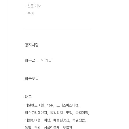
신문 기사
숙어
공지사항
최근글
인기글
최근댓글
태그
네덜란드여행
맥주
크리스마스마켓
티스토리챌린지
독일정치
맛집
독일여행
베를린여행
여행
베를린맛집
독일생활
독일
관광
베를린축제
오블완