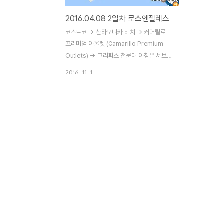
2016.04.08 2일차 로스엔젤레스
코스트코 -> 산타모니카 비치 -> 캐머릴로
프리미엄 아울렛 (Camarillo Premium
Outlets) -> 그리피스 천문대 아침은 서브
웨이 8시 좀 넘어서 일어나서 준비하고 아침
2016. 11. 1.
밥을 찾으러 서브웨이로 갔다. 기다란거 하나
사고 편의점에서 쥬스도사고해서 아침 해결!!
그런데 그 날씨 좋다던 LA가 계속 날씨가 안
좋다..ㅠ_ㅠ 구글에서 확인해 보니 오전은 비
가 계속 온다고 해서 오전엔 코스트코나 다녀
오자고 결정~!! 코스트코는 한국 회원이면 미
국에서도 사용 가능하기 때문에 우리는 코스
트코로 가서 우리의 먹거리를 사기로 했다.
물 500ml 패트병 40개 들어있는 한 박스,
사과 쥬스 한 박스, 과자 Lays묶음 한 박스
등등 쇼핑 완료!! 그 뒤 우리는 비가 그치길 기
대하며 산타모니카 비치로 갔지만..