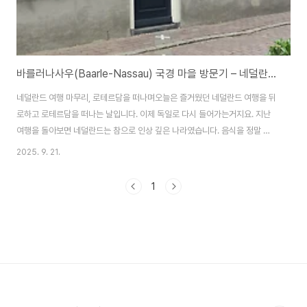
바를러나사우(Baarle-Nassau) 국경 마을 방문기 – 네덜란드 여행 마지막 날 루트
네덜란드 여행 마무리, 로테르담을 떠나며오늘은 즐거웠던 네덜란드 여행을 뒤
로하고 로테르담을 떠나는 날입니다. 이제 독일로 다시 들어가는거지요. 지난
여행을 돌아보면 네덜란드는 참으로 인상 깊은 나라였습니다. 음식을 정말 사
랑하는 것 같았고 자유로운 분위기에 환경을 생각하며 첨단 기술들을 도시에
2025. 9. 21.
접목시키려는 노력들이 보이는 듯 했습니다. 독일과는 다른 더욱 모던한 모습
을 보여주었지요. 네덜란드로 이사올까라고 진지하게 고민도 해보긴 했습니다.
1
하지만 물가가 독일에 비해 20%는 더 비싸게 느껴져서 회사를 옮겨야만 네덜
란드로 이사를 갈 수 있을거 같아 빠르게 생각을 접기도 했습니
다.https://blog.naver.com/travelneya/223990553547 로테르담 근
교 여행, 스키담 풍차 박물관에서 ..