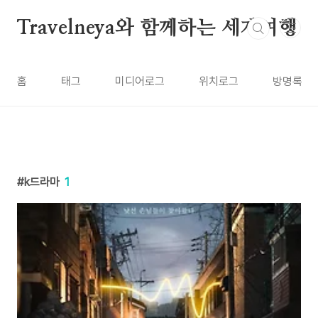
본문 바로가기
Travelneya와 함께하는 세계여행
홈
태그
미디어로그
위치로그
방명록
k드라마
1