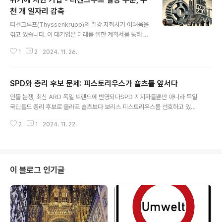
천 개 일자리 감축
글 내용
티센크루프(Thyssenkrupp)의 철강 자회사가 어려움을
겪고 있습니다. 이 대기업은 미래를 위한 계획서를 통해 향
후 대응 방안을 발표했습니다. 이 계획에는 한 사업장의 폐
1
2
2024. 11. 26.
쇄와 약 11,000개의 일자리 감축이 포함되어 있습니다.티
센크루프의 철강 부문은 오늘날 회사의 위기와 철강 산업
전반의 어려움을 극복하기 위한 미래 전략을 발표했습니
SPD와 총리 후보 문제: 피스토리우스가 숄츠를 앞서다
다.회사 측은 "유럽 철강 시장과 주요 고객 및 목표 시장에
글 내용
서 계속해서 심화되고 있는 근본적이고 구조적인 변화"에
인물 논쟁, 최신 ARD 독일 트렌드에 반영되다SPD 지지자들뿐만 아니라 독일
대응하기 위한 조치라고 밝혔습니다. 특히 아시아산 저가
국민들도 총리 후보로 올라프 숄츠보다 보리스 피스토리우스를 선호하고 있다.
수입품 증가로 인한 과잉 생산 문제가 경쟁력을 심각하게
SPD는 여론조사에서 녹색당과 함께 3위를 기록하고 있다. 독일이 마지막으로
약화시키고 있다고 지적했습니다.대규모 생산 능력 및 일
2
1
2024. 11. 22.
조기 총선을 치렀던 2005년, SPD의 상황은 지금과 비슷했다. 당시 SPD는 녹
자리 감축미래 전략에 따르면, 현재 연간 1,150만 톤의 생
색당과 함께 연정을 이끌었으나, 국민 다수가 정부에 불만을 품고 있었다. 여론
산 능력을 870만~900만 톤..
조사에서도 SPD는 기민/기사연합(Union)에 비해 현저히 뒤쳐져 있었다. 그러
나 SPD는 이후 급격히 지지율을 회복해, 총선에서 기민/기사연합과 1%포인트
차이까지 따라붙는 데 성공했다는 이야기가 현재 SPD 내부에서는 위안으로 떠
이 블로그 인기글
오르고 있다. 그러나 그 당시 SPD 총리 후보였던 게르하르트 슈뢰더는 지금의
올라프 숄..