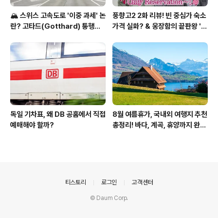
🏔️ 스위스 고속도로 '이중 과세' 논
풍향고2 2화 리뷰! 빈 중심가 숙소
란? 고타드(Gotthard) 통행료
가격 실화? & 웅장함의 끝판왕 '슈
집중 분석
테판 대성당' 투어
독일 기차표, 왜 DB 공홈에서 직접
8월 여름휴가, 국내외 여행지 추천
예매해야 할까?
총정리! 바다, 계곡, 휴양까지 완벽
가이드
의안내
티스토리
로그인
고객센터
© Daum Corp.