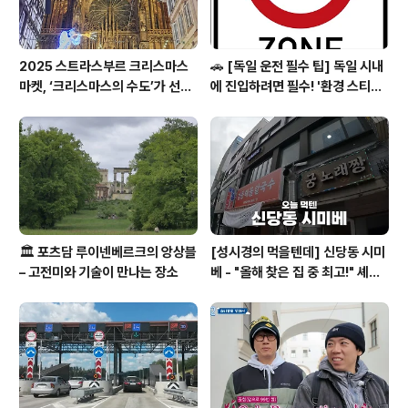
2025 스트라스부르 크리스마스
🚗 [독일 운전 필수 팁] 독일 시내
마켓, ‘크리스마스의 수도’가 선사
에 진입하려면 필수! '환경 스티커
하는 겨울의 마법
(Umweltplakette)'의 모든 것
🏛️ 포츠담 루이넨베르크의 앙상블
[성시경의 먹을텐데] 신당동 시미
– 고전미와 기술이 만나는 장소
베 - "올해 찾은 집 중 최고!" 셰프
들이 숨겨둔 고품격 일식 요리주점