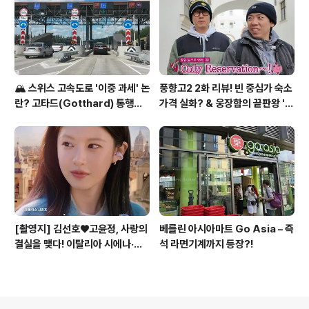
🏔️ 스위스 고속도로 '이중 과세' 논
풍향고2 2화 리뷰! 빈 중심가 숙소
란? 고타드(Gotthard) 통행료
가격 실화? & 웅장함의 끝판왕 '슈
집중 분석
테판 대성당' 투어
[촬영지] 김선호♥고윤정, 사랑의
베를린 아시아마트 Go Asia – 즉
결실을 맺다! 이탈리아 시에나·피
석 라면기계까지 등장?!
렌체·로마 여행 (넷플릭스 '이 사랑
통역 되나요?' 3탄)