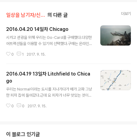
더보기
일상을 남기자/신혼여행
의 다른 글
2016.04.20 14일차 Chicago
글 내용
시카고 관광을 위해 우리는 Go-Card를 구매했다.다양한
어트랙션들을 이용할 수 있기에 선택했다.구매는 온라인으
로 했다. 전 날 밤에 방문했었지만 이번엔 낮에 다시 존 행
0
1
2017. 9. 15.
콕 센터로 갔다. 이 곳 94층에는 360 전망대가 있다. - G
o-Card로 입장 가능 - 정말 빽빽하게 고층 빌딩들이 모여
있다. 전망대에서 내려와서 자전거 빌리러 가는 길에 - 자
2016.04.19 13일차 Litchfield to Chica
전거 대여도 Go-Card 포함 - 미시건 호수 길을 걸어보았
다.물이 정말 맑고 주변에 모래 백사장도 있었다. 미시건 호
go
글 내용
수 위에 있는 오리물이 맑아서 물 속의 오리 다리까지 보인
우리는 Normal이라는 도시를 지나가다가 배가 고파 그냥
다. 어제 못간 루트66 사인!!드디어 종착지에 도착루트 66
한 피자 집에 들어갔다.근데 요 피자가 너무 맛있는 것이였
을 완주했다는 뿌듯한 기분이 몰려왔고 시원섭섭한 기분이
다나중에 찾아서 알고보니 이 곳이 루트 66과 연관이 있는
였다.하지만 아직 우리의 여행은 끝나지 않았기에~ 밑에서
0
0
2017. 9. 15.
식당이였다. 우리는 이후Atlanta, IL라는 마을로 갔다.이곳
바라본 시..
에는 Bunyon이라는 이름을 가지고 있는 거대상이 있는데
현재는 핫도그를 들고 있지만 많은 사연을 가지고 있다.이
거대상이 이리 저리 팔리면서 때로는 도끼를 들고 있었고
어쩔 땐 머플러, 타이어 등을 들고 있었다고 한다. 이곳 아
이 블로그 인기글