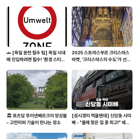
틀란타는 건물들도 아기자기하고 마을이 아름답게 가꾸어
져 있었다.위 사진은 아틀란타의 공공 도서관 사진이다. 우
리는 계속 달려 Pontiac이라는 도시로 갔다. 이 곳에도 역
시 루트 66 박물관이 있었다. 시카고를 얼마 안 남기고 있
는 상황이여..
🚗 [독일 운전 필수 팁] 독일 시내
2025 스트라스부르 크리스마스
에 진입하려면 필수! '환경 스티커
마켓, ‘크리스마스의 수도’가 선사
(Umweltplakette)'의 모든 것
하는 겨울의 마법
🏛️ 포츠담 루이넨베르크의 앙상블
[성시경의 먹을텐데] 신당동 시미
– 고전미와 기술이 만나는 장소
베 - "올해 찾은 집 중 최고!" 셰프
들이 숨겨둔 고품격 일식 요리주점