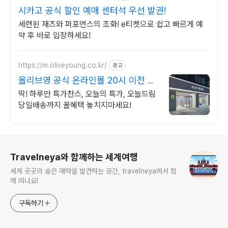
시카고 공식 할인 예매 센터석 우선 발권!
세련된 재즈와 퍼포먼스의 조화! e티켓으로 쉽고 빠르게 예
약 후 바로 입장하세요!
https://m.oliveyoung.co.kr/
광고
올리브영 공식 온라인몰 20시 이전 주
문은 오늘드림
딱! 하루만 특가찬스, 오늘의 특가, 오늘드림
당일배송까지 꿀혜택 놓치지마세요!
로그 정보
Travelneya와 함께하는 세계여행
세계 곳곳의 숨은 매력을 발견하는 공간, travelneya에서 함
께 떠나요!
구독하기