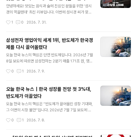
글 내용
식 요리주점
마나 반짝이던지! ✨​과연 이번 영화는 기대만큼 우리를 빵
안녕하세요! 맛있는 음식과 술에 진심인 분들을 위한 '성시
터지게 만들었을까요? 직접 보고 온 생생한 찐 후기와 놓치
경의 먹을텐데' 최신 리뷰입니다. 이번에 성시경 씨가 찾은
면 아쉬운 관람 포인트, 지금부터 풀어볼게요! 바나나~ 🍌​
곳은 힙한 감성과 맛집들이 모여있는 핫플레이스, 신당동
작성시간
1
0
2026. 7. 31.
🎬 어떤 내용일까?이번 신작 는 예고편에서부터 미니언들
에 위치한 일식 요리주점 ‘시미베(SIMIBE)’입니다.​유명 셰
특유의 통통 튀는 매력과..
프들(박준우, 강승원, 최강록 셰프 등)이 입을 모아 극찬하
고 모이는 아지트 같은 곳인데요. 성시경 씨는 방송 내내
삼성전자 영업이익 세계 1위, 반도체가 한국경
"올해 찾은 맛집 중 단연 가장 깜짝 놀란 집", "솔직한 마음
제를 다시 끌어올렸다
으로 내가 돈을 대서라도 같이 차리고 싶다"며 엄청난 흥분
글 내용
과 찬사를 아끼지 않았습니다. 요리에 미친 두 셰프님의 내
오늘 한국 뉴스의 핵심은 단연 반도체입니다. 2026년 7월
공이 느껴지는 이곳, 파트별로 생생하게 소개해 드릴게요!​
8일 보도에 따르면 삼성전자는 2분기 매출 171조 원, 영업
1. 셰프들이 숨겨둔 아지트, '요리 바보' 두 셰프의 진심신당
이익 89조 4천억 원을 기록하며 엔비디아와 애플을 넘어
작성시간
0
1
2026. 7. 9.
동 건물 2층에 위치한 '시미베'는 단순히 흔한 이자카야라
서는 수준의 실적을 냈습니다. MBC는 이를 “석 달 동안 매
기보다는..
일 1조 원 가까이 벌어들인” 실적으로 설명했습니다. 같은
날 한국은행 집계로 5월 경상수지가 386억 달러 흑자를
오늘 한국 뉴스｜한국 성장률 전망 첫 3%대,
기록했다는 소식도 나왔습니다. 연합뉴스TV는 수출이 94
반도체가 이끌었다
3억 달러로 전년 대비 60% 넘게 증가했고, 경상수지가 역
글 내용
대 1위 흑자를 냈다고 전했습니다. 반면 부동산 시장에서는
오늘 한국 뉴스의 핵심은 “반도체가 끌어올린 성장 기대와,
7월 말 세제 개편을 앞두고 보유세와 거래세 조정 가능성
그 이면의 시장 불안”입니다. 2026년 7월 7일 보도에 따
이 계속 변수로 떠오르고 있습니다. 즉 오늘의 한국 뉴스는
르면 해외 주요 투자은행들이 제시한 올해 한국 실질 GDP
작성시간
0
1
2026. 7. 8.
“반도체가 경제 지표를 끌어올렸지만, 자산시장과 세금 정
성장률 전망 평균이 처음으로 3.0%에 도달했습니다. 반도
책의 불확실성은..
체 수출 호황이 한국 경제 전망을 빠르게 끌어올린 결과입
니다. 하지만 같은 날 금융시장에서는 코스피 약세와 거래