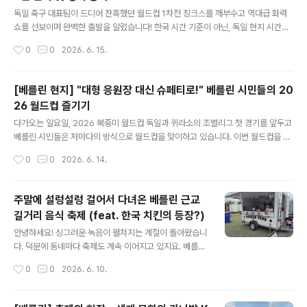
글 내용
문에 '하얀 황금' 혹은 '먹는 상아'라는 별명으로도 불립니
독일 축구 대표팀이 드디어 잔혹했던 월드컵 1차전 징크스를 깨부수고 역대급 화력
다. 재배 과정에서 손이 많이 가고 수확 시기도 짧아 귀한
쇼를 선보이며 완벽한 출발을 알렸습니다! 한국 시간 기준이 아닌, 독일 현지 시간으
대접을 받으며, 이 시기 독일의 레스토랑들은 저마다 특별
로 바로 오늘(6월 14일 일요일) 저녁 21시경에 종료된 2026 북중미 월드컵 조별리
작성시간
0
0
2026. 6. 15.
슈파겔 메뉴를 선보이느라 분주해집니다.​​입안 가득 퍼지는
그 1차전에서 Julian Nagelsmann 감독이 이끄는 독일 대표팀이 복병 퀴라소를 7:
부드..
1로 대파했습니다. 2018년 러시아 월드컵(멕시코전 0:1 패), 2022년 카타르 월드
컵(일본전 1:2 패)의 연속 1차전 패배 악몽을 완전히 씻어낸 완벽한 승리입니다.⚽
[베를린 현지] "대형 응원장 대신 슈페티로!" 베를린 시민들의 20
[경기 리뷰] "12년 만의 오프닝 축제" 독일, 퀴라소에 7:1 대승… 2026 월드컵 완벽
26 월드컵 즐기기
스타트!미국 휴스턴의 에어컨 가동 돔 경기장에서 열린 이번 경기는 전반 한때 동점
글 내용
골을 허용하며 가슴을..
다가오는 일요일, 2026 북중미 월드컵 독일과 퀴라소의 조별리그 첫 경기를 앞두고
베를린 시민들은 저마다의 방식으로 월드컵을 맞이하고 있습니다. 이번 월드컵을 대
하는 베를린 시민들의 솔직한 분위기와 이색적인 풍경을 정리해 드립니다.⚽ "샤키
작성시간
0
0
2026. 6. 14.
라부터 슈페티까지" 베를린 시민들이 월드컵을 즐기는 방법과 솔직한 분위기월드컵
을 특별하게 만드는 것은 경기 결과뿐만 아니라 노래, 음식, 그리고 소중한 사람들과
함께하는 소박한 일상입니다. 🎶 1. 여전히 대세는 '와카와카'… 요즘 애들은 '이 노래'
주말에 설렁설렁 걸어서 다녀온 베를린 근교
들어요16년째 사랑받는 연금송: 2010년 남아공 월드컵 공식 주제가였던 샤키라의
길거리 음식 축제 (feat. 한국 치킨의 등장?)
‘Waka Waka’는 개막을 앞둔 지금도 베를린 지하철 안에서 축구 팬들이 떼창을 부
글 내용
를 만큼 최고의 명곡으로 꼽힙니다.요즘 대세는 유..
안녕하세요! 싱그러운 녹음이 펼쳐지는 계절이 돌아왔습니
다. 덕분에 동네마다 축제도 계속 이어지고 있지요. 베를린
근교 제가 사는 도시인 이곳에도 축제들이 이어지고 있습
작성시간
0
0
2026. 6. 10.
니다. 이번에 온 축제는 길거리 음식 축제였지요. 다른 놀
거리도 없는데 동네에서 하는 이런 축제를 빠질 수가 없지
요. 그래서 주말에 설렁설렁 걸어서 다녀와봤습니다. 저녁