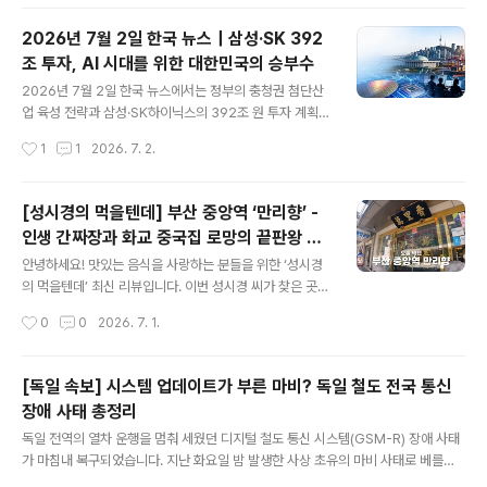
부터 다음 날 새벽 2시까지..
영향을 분석합니다.오늘 한국 뉴스에서 가장 먼저 봐야 할
흐름오늘 한국 뉴스의 핵심은 단순한 기업 투자 발표가 아
2026년 7월 2일 한국 뉴스｜삼성·SK 392
닙니다. 삼성전자, SK하이닉스, 셀트리온 등 주요 기업이
조 투자, AI 시대를 위한 대한민국의 승부수
충청권에 총 392조 원 규모의 투자를 추진한다는 소식은
글 내용
한국 경제의 다음 성장축이 어디로 이동하고 있는지를 보
2026년 7월 2일 한국 뉴스에서는 정부의 충청권 첨단산
여주는 상징적인 사건입니다. 7월 3일 조간 주요 신문들도
업 육성 전략과 삼성·SK하이닉스의 392조 원 투자 계획이
이 이슈를 일제히 주요 뉴스로 다뤘고, 충청권 첨단산업 투
가장 큰 화제가 됐습니다. 이번 투자가 한국 경제와 AI 산
작성시간
1
1
2026. 7. 2.
자와 AI 허브 전략을 오늘의 핵심 경제·산업 뉴스로 배치했
업, 반도체 시장에 어떤 의미를 가지는지 자세히 살펴봅니
습니다. 이번 발표가..
다.오늘 한국 뉴스, 왜 이 소식부터 봐야 할까?매일 수백 건
의 뉴스가 쏟아지지만, 모든 뉴스가 앞으로의 대한민국을
[성시경의 먹을텐데] 부산 중앙역 ‘만리향’ -
바꿀 만큼 중요한 것은 아닙니다. 오늘 발표된 충청권 첨단
인생 간짜장과 화교 중국집 로망의 끝판왕 맛
산업 투자 계획은 단순히 대기업들이 공장을 하나 더 짓는
글 내용
집
수준의 이야기가 아닙니다. AI 산업과 반도체 경쟁력이 국
안녕하세요! 맛있는 음식을 사랑하는 분들을 위한 ‘성시경
가 경제의 핵심으로 떠오른 지금, 정부와 기업이 앞으로 10
의 먹을텐데’ 최신 리뷰입니다. 이번 성시경 씨가 찾은 곳은
년 이상을 내다보고 대규모 투자를 공식화했다는 점에서
낭만과 활기가 가득한 도시, 부산 중앙동(중앙역 인근)에
작성시간
0
0
2026. 7. 1.
의미가 매우 큽니다. 특히 이번 발표는 정부가 추진 중인 '3
위치한 노포 화교 중국집 ‘만리향’입니다.​예전에 이대호 선
대 메가프로젝트'의..
수와 술을 마신 다음 날 ‘중앙곰탕’을 촬영하며 쓱 지나쳤던
곳인데, 당시 댓글로 수많은 부산 현지인 팬분들이 “저기가
[독일 속보] 시스템 업데이트가 부른 마비? 독일 철도 전국 통신
진짜 숨은 맛집인데 안 들켜서 다행이다”, “꼭 가보셔야 한
장애 사태 총정리
다”라며 애타게 추천했던 바로 그 집입니다. 사장님과 주방
글 내용
장님의 엄청난 내공과 자부심이 느껴지는 이곳의 요리들을
독일 전역의 열차 운행을 멈춰 세웠던 디지털 철도 통신 시스템(GSM-R) 장애 사태
문단별로 생생하게 소개해 드릴게요!​1. 단골들을 위해 거절
가 마침내 복구되었습니다. 지난 화요일 밤 발생한 사상 초유의 마비 사태로 베를린
하려 했던, 뚝심 있는 노포의 품격​사실 이곳은 촬영 허가를
을 포함한 전국 철도가 큰 혼란을 겪었는데요. 관련 내용을 상세히 정리해 드립니다.