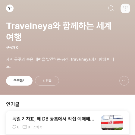
검색하기
티스토리
Travelneya와 함께하는 세계
여행
구독자
0
세계 곳곳의 숨은 매력을 발견하는 공간, travelneya에서 함께 떠나
요!
구독하기
방명록
신고하기 레이어
열기
인기글
독일 기차표, 왜 DB 공홈에서 직접 예매해야
할까?
8
0
조회
5