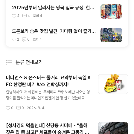
2025년부터 달라지는 영국 입국 규정! 한국
인이라면 꼭 알아야 할 ETA 신청법
4
4
조회
4
도톤보리 숨은 맛집 발견! 기다림 없이 즐기는
오사카 오코노미야키, 톤베 🎉
2
0
조회
4
분류 전체보기
주요 글 목록
미니언즈 & 몬스터즈 줄거리 요약부터 독일 K
FC 한정판 버거 박스 언박싱까지!
글 내용
안녕하세요! 저희 집에는 '뚜찌빠찌뽀찌' 노래만 나오면 엉
덩이를 들썩이는 미니언즈 찐팬이 한 명 살고 있는데요. 💛
드디어 기다리고 기다리던 미니언즈의 새 영화, 가 개봉했
작성시간
0
0
2026. 8. 4.
다는 소식에 서둘러 극장 나들이를 다녀왔습니다!매번 예
측할 수 없는 엉뚱함으로 웃음을 주는 미니언들이 이번에
는 직접 영화감독이 되어 몬스터들과 얽힌다고 해서 가기
[성시경의 먹을텐데] 신당동 시미베 - "올해
전부터 기대가 엄청났답니다. 팝콘 한 통 꽉 채워 품에 안고
찾은 집 중 최고!" 셰프들이 숨겨둔 고품격 일
스크린 앞에 앉아있던 저희 집 미니언즈 광팬의 눈빛이 얼