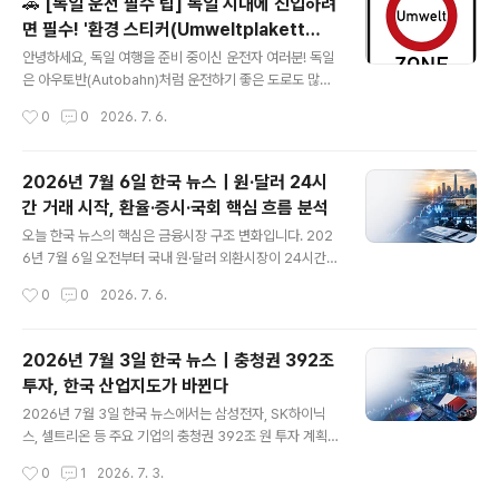
🚗 [독일 운전 필수 팁] 독일 시내에 진입하려
위축이 함께 나타났고, 정부는 7월 말 부동산 세제 개편안
면 필수! '환경 스티커(Umweltplakett
발표를 예고했습니다. 즉 오늘의 한국 뉴스는 “성장 기대는
글 내용
e)'의 모든 것
커졌지만, 자산시장과 생활경제의 불확실성은 여전히 높
안녕하세요, 독일 여행을 준비 중이신 운전자 여러분! 독일
다”는 한 문장으로 정리할 수 있습니다.해외 IB, 한국 성장
은 아우토반(Autobahn)처럼 운전하기 좋은 도로도 많지
률 전망 평균 첫 3%대7월 7일 국제금융센터 집계에 따르
만, 도시 중심부로 들어갈 때는 반드시 알아야 하는 엄격한
작성시간
0
0
2026. 7. 6.
면, 6월 말 기준 해외 주요 투자은행 8곳의 올해 한국 실질
환경 규제가 있습니다. 바로 '움벨트플라케테(Umweltpla
GDP 성장률..
kette, 환경 스티커 또는 미세먼지 스티커)' 제도인데요,
이를 모르고 시내에 진입했다가는 큰 과태료를 물 수 있습
2026년 7월 6일 한국 뉴스｜원·달러 24시
니다.​독일에서 처음 운전하시는 분들을 위해 원문 내용을
간 거래 시작, 환율·증시·국회 핵심 흐름 분석
바탕으로 상세한 가이드를 정리해 드립니다!​📌 핵심 요약
글 내용
– 이것만은 꼭 기억하세요!독일 내 거의 모든 환경구역(U
오늘 한국 뉴스의 핵심은 금융시장 구조 변화입니다. 202
mweltzone)은 '녹색 스티커(Grüne Plakette)'가 있어
6년 7월 6일 오전부터 국내 원·달러 외환시장이 24시간
야만 진입할 수 있습니다.외국 번호판을 단 차량(해외에서
거래 체제로 전환되면서, 한국 원화와 자본시장의 접근성
작성시간
0
0
2026. 7. 6.
들여온 차량)도 예외 없이 환경 스티커를 부착해야 합니다..
이 크게 달라지는 첫날을 맞았습니다. 정부는 이를 “원화의
글로벌 도약을 위한 출발점”이라고 설명했습니다. 동시에
시장은 조심스럽게 반응했습니다. 외환시장 24시간 개장
2026년 7월 3일 한국 뉴스｜충청권 392조
첫날 원·달러 환율은 1530원대에서 움직였고, 코스피는
투자, 한국 산업지도가 바뀐다
상승 출발 후 8000선을 오르내리는 변동성을 보였습니다.
글 내용
정치권에서는 7월 임시국회가 시작됐지만 여야 대치로 ‘반
2026년 7월 3일 한국 뉴스에서는 삼성전자, SK하이닉
쪽 국회’ 우려가 커졌습니다.원·달러 외환시장 24시간 개
스, 셀트리온 등 주요 기업의 충청권 392조 원 투자 계획
장2026년 7월 6일 오전 6시부터 국내 원·달러 외환시장
이 핵심 이슈로 떠올랐습니다. AI 반도체, 데이터센터, 바이
작성시간
0
1
2026. 7. 3.
이 24시간 운영 체제로 바뀌었습니다. 기존에는 오전 9시
오, 지역균형발전 관점에서 이번 발표가 한국 경제에 미칠