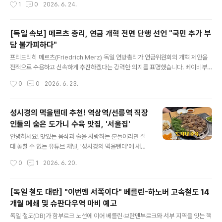
작성시간
1
0
2026. 6. 24.
받기까지 비하인드 스토리가 있었습니다. 성시경 씨가 처
🛑 [속보] "독일 철도 올스톱" 디지털 무선 통신 장애로 인한 전국 열차 마비 사태 복
음 전화로 촬영..
구 완료지난 화요일 밤, 독일 전역의 철도 운행이 전면 중단되는 사태가 발생했습니
다. 철도 당국에 따르면 이번 사태는 열차 운행의 핵심인 디지털 무선 통신 시스템(G
[독일 속보] 메르츠 총리, 연금 개혁 전면 단행 선언 "국민 추가 부
SM-R)의 업데이트 과정에서 발생한 오류 때문인 것으로 확인되었습니다. 📉 이번
담 불가피하다"
사태의 주요 경과 및 영향사건 발생: 6월 23일(화) 오후 10시 20분경, 디지털 무선
글 내용
통신 시스템인 GSM-R의 장애로 인..
프리드리히 메르츠(Friedrich Merz) 독일 연방총리가 연금위원회의 개혁 제안을
전적으로 수용하고 신속하게 추진하겠다는 강력한 의지를 표명했습니다. 베이비부
머 세대의 은퇴와 생산가능인구 감소라는 인구학적 위기 속에서, 메르츠 총리는 시스
작성시간
0
0
2026. 6. 23.
템 안정을 위해 국민들의 추가적인 부담이 불가피하다고 정면으로 밝혔습니다. 🧓
[분석] 메르츠 총리 "연금 개혁 패키지 전면 수용" 발표… 국민 추가 부담 예고메르츠
총리는 베를린 총리관저에서 연금위원회의 최종 보고서를 전달받으며, 개혁안의 모
성시경의 먹을텐데 추천! 역삼역/선릉역 직장
든 요소를 단 하나도 빼놓지 않고 신속하게 이행해야 한다고 강조했습니다. 공조를
인들의 숨은 도가니 수육 맛집, '서울집'
이루는 연립정부 내에서도 전체 패키지를 그대로 수용하는 것에 합의가 이루어졌다
글 내용
고 밝혔습니다. 배르벨 바스(Bärbel Bas) 연방노동부 장관(..
안녕하세요! 맛있는 음식과 술을 사랑하는 분들이라면 절
대 놓칠 수 없는 유튜브 채널, '성시경의 먹을텐데'에 새로
운 맛집이 등장했습니다. 이번에 성시경 씨가 찾은 곳은 바
작성시간
0
1
2026. 6. 20.
로 테헤란로 직장인들의 중심지인 역삼역과 선릉역 사이에
위치한 '서울집'인데요.​소주 한잔이 간절하게 생각나는 도
가니 수육과 속이 꽉 찬 만두가 매력적인 이곳, 성시경 씨의
[독일 철도 대란] "이번엔 서쪽이다" 베를린-하노버 고속철도 14
생생한 멘트와 함께 파트별로 자세히 소개해 드릴게요!​1.
개월 폐쇄 및 슈판다우역 마비 예고
평일엔 북적북적, 주말을 노려야 하는 '테헤란로의 맛집'이
글 내용
곳 '서울집'은 역삼역과 선릉역 인근, 직장인들이 가득한 테
독일 철도(DB)가 함부르크 노선에 이어 베를린·브란덴부르크와 서부 지역을 잇는 핵