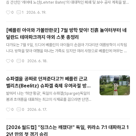
헤란로에 위치해 있습니다. 성시경 씨는 "주중에는 테헤란
심 간선인 '레어테 노선(Lehrter Bahn)'의 대대적인 폐쇄 및 보수 공사 계획을 발표
로 특성상 정신이 하나도 없을 정도로 바쁘지만, 주말에는
했습니다. 오는 2026년 10월 초부터 무려 14개월 동안 진행되는 이번 공사로 인해
작성시간
0
1
2026. 6. 19.
오히려 사람이 없다"며, 여유롭게 이 집의 진수를 느끼고
고속열차(ICE) 승객의 이동 시간이 1시간 이상 늘어나고 통근자들은 버스로 환승해
싶다면 '주말 방문'을 ..
야 하는 등 큰 불편이 예상됩니다. 대규모 철도 공사 일정과 구간별 세부 영향을 일목
요연하게 정리해 드립니다.🚧 [분석] 베를린-하노버 고속철도 14개월 폐쇄… 2026
[베를린 아이와 가볼만한곳] 7월 방학 맞이! 진흙 놀이터부터 네
년 가을부터 '지옥의 출퇴근' 시작이번 공사는 베를린-슈판다우, 부스터마르크, 라테
덜란드 테마파크까지 야외 스폿 총정리
노, 슈텐달, 볼프스부르크를 거쳐 하노버 직전의 레어테까지 이어지는 221km 구간
글 내용
에서 진행됩니다. 다만, 철도 당..
다가오는 7월 9일, 드디어 베를린의 아이들이 손꼽아 기다리던 여름방학이 시작됩
니다. 방학을 맞아 여행을 떠나는 가족도 있지만 여러 사정으로 베를린에 머무는 가
족도 많을 텐데요. 큰 비용을 들이지 않고도 아이들에게 최고의 재미와 모험을 선사
작성시간
0
0
2026. 6. 18.
할 수 있는 베를린 및 근교의 가성비 만점 야외 나들이 스폿들을 정리해 드립니다.☀️
[가이드] "돈 걱정 없이 야외로!" 베를린 여름방학 가성비 나들이 스폿 TOP 5모두
탁 트인 야외에서 마음껏 뛰어놀 수 있고, 입장료가 없거나 매우 저렴해 부담 없이 방
슈파겔을 공짜로 던져준다고?! 베를린 근교
문하기 좋은 곳들입니다.1. 🪁 넓은 공간과 진흙 놀이의 끝판왕: '템펠호프 필드'특징:
벨리츠(Beelitz) 슈파겔 축제 우여곡절 방문
아이들이 마음껏 달리고, 자전거와 스케이트를 타거나, 연을 날리기에 이보다 더 좋
글 내용
기
은 공간은 없습니다.하이라이트: 이곳의 숨은..
밭에서 나는 ‘하얀 황금’, 독일의 슈파겔(Spargel)​독일의
봄과 초여름을 대표하는 최고의 식재료를 꼽으라면 단연
슈파겔(Spargel, 흰 아스파라거스)입니다. 매년 4월 중순
작성시간
0
0
2026. 6. 17.
부터 6월 24일(성 요한 세례일)까지 이어지는 이른바 '슈
파겔 시즌(Spargelzeit)'이 되면, 독일 전역은 그야말로
슈파겔 열풍에 휩싸입니다. 우리가 흔히 아는 초록색 아스
[2026 월드컵] "징크스는 깨졌다!" 독일, 퀴라소 7:1 대파하고 1
파라거스와 달리, 독일인들이 유독 사랑하는 흰색 슈파겔
2년 만의 첫 경기 승리
은 흙을 높이 쌓아 햇빛을 차단한 채 땅속에서 키워내기 때